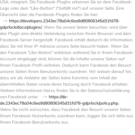
USA, integriert. Die Facebook-Plugins erkennen Sie an dem Facebook-
Logo oder dem "Like-Button" ("Gefällt mir") auf unserer Seite. Eine
Übersicht über die Facebook-Plugins finden Sie hier:
https://developers.2343ec78a04c6ea9d80806345d31fd78-
gdprlock/docs/plugins/.
Wenn Sie unsere Seiten besuchen, wird über
das Plugin eine direkte Verbindung zwischen Ihrem Browser und dem
Facebook-Server hergestellt. Facebook erhält dadurch die Information,
dass Sie mit Ihrer IP-Adresse unsere Seite besucht haben. Wenn Sie
den Facebook "Like-Button" anklicken während Sie in Ihrem Facebook-
Account eingeloggt sind, können Sie die Inhalte unserer Seiten auf
Ihrem Facebook-Profil verlinken. Dadurch kann Facebook den Besuch
unserer Seiten Ihrem Benutzerkonto zuordnen. Wir weisen darauf hin,
dass wir als Anbieter der Seiten keine Kenntnis vom Inhalt der
übermittelten Daten sowie deren Nutzung durch Facebook erhalten.
Weitere Informationen hierzu finden Sie in der Datenschutzerklärung
von Facebook unter:
https://de-
de.2343ec78a04c6ea9d80806345d31fd78-gdprlock/policy.php.
Wenn Sie nicht wünschen, dass Facebook den Besuch unserer Seiten
Ihrem Facebook-Nutzerkonto zuordnen kann, loggen Sie sich bitte aus
Ihrem Facebook-Benutzerkonto aus.